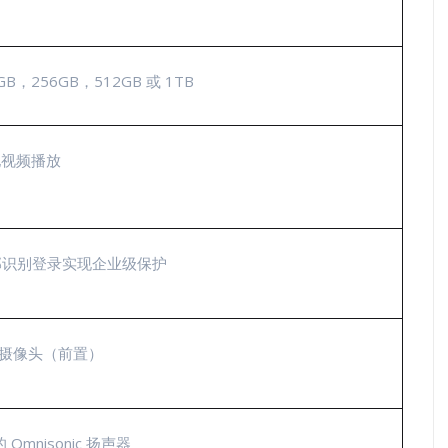
，256GB，512GB 或 1TB
地视频播放
o 面部识别登录实现企业级保护
部识别摄像头（前置）
 的 Omnisonic 扬声器