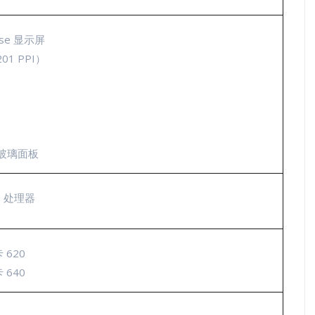
nse 显示屏
01 PPI）
 玻璃面板
7 处理器
 620
 640