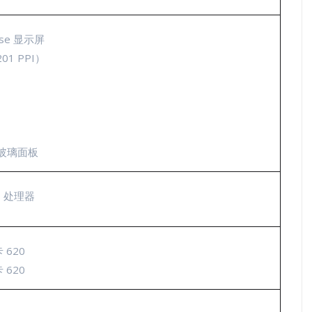
nse 显示屏
01 PPI）
 玻璃面板
7 处理器
 620
 620