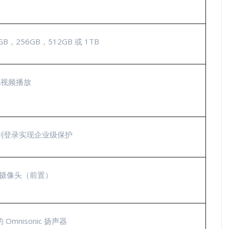
，256GB，512GB 或 1TB
地视频播放
面部识别登录实现企业级保护
部识别摄像头（前置）
 的 Omnisonic 扬声器