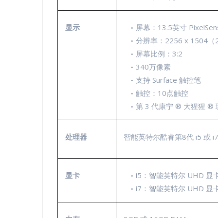
显示
屏幕：13.5英寸 PixelSe
分辨率：2256 x 1504（2
屏幕比例：3:2
340万像素
支持 Surface 触控笔
触控：10点触控
第 3 代康宁 ® 大猩猩 ®
处理器
智能英特尔酷睿第8代 i5 或 i
显卡
i5：智能英特尔 UHD 显卡
i7：智能英特尔 UHD 显卡